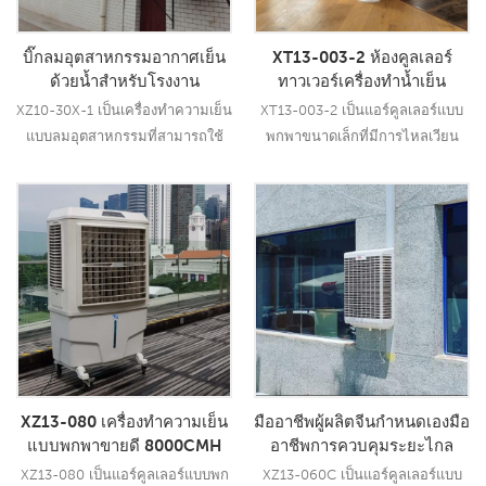
บิ๊กลมอุตสาหกรรมอากาศเย็น
XT13-003-2 ห้องคูลเลอร์
ด้วยน้ำสำหรับโรงงาน
ทาวเวอร์เครื่องทำน้ำเย็น
XZ10-30X-1 เป็นเครื่องทำความเย็น
XT13-003-2 เป็นแอร์คูลเลอร์แบบ
แบบลมอุตสาหกรรมที่สามารถใช้
พกพาขนาดเล็กที่มีการไหลเวียน
งานได้ทุกประเภทในร่ม/กลางแจ้ง
ของอากาศ 300CMH 3 สปีดพร้อม
ใช้มอเตอร์พัดลม 3.0KW ให้ลมแรง
รีโมทคอนโทรล
30000 CMH ความเร็ว 12 ระดับ ใช้
อ่านเพิ่มเติม
อ่านเพิ่มเติม
แผ่นทำความเย็น 5090
ประสิทธิภาพการทำความเย็นชั้นนำ
ของอุตสาหกรรม21
XZ13-080 เครื่องทำความเย็น
มืออาชีพผู้ผลิตจีนกำหนดเองมือ
แบบพกพาขายดี 8000CMH
อาชีพการควบคุมระยะไกล
อากาศเย็นRegulator
XZ13-080 เป็นแอร์คูลเลอร์แบบพก
XZ13-060C เป็นแอร์คูลเลอร์แบบ