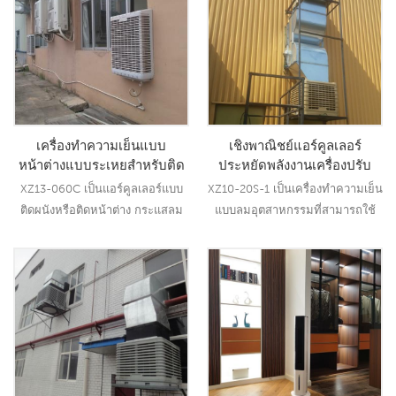
เครื่องทำความเย็นแบบ
เชิงพาณิชย์แอร์คูลเลอร์
หน้าต่างแบบระเหยสำหรับติด
ประหยัดพลังงานเครื่องปรับ
ผนังหรือหน้าต่าง (XZ13-
อากาศเย็นแบบระเหยใช้ใน
XZ13-060C เป็นแอร์คูลเลอร์แบบ
XZ10-20S-1 เป็นเครื่องทำความเย็น
060C)
อุตสาหกรรม
ติดผนังหรือติดหน้าต่าง กระแสลม
แบบลมอุตสาหกรรมที่สามารถใช้
6000CMH ปรับได้ 3 ระดับ พร้อม
งานได้ทุกประเภทในร่ม/กลางแจ้ง
รีโมท
ใช้มอเตอร์พัดลม 1.5KW ให้ลมแรง
20000 CMH ความเร็ว 12 ระดับ ใช้
อ่านเพิ่มเติม
อ่านเพิ่มเติม
แผ่นทำความเย็น 5090
ประสิทธิภาพการทำความเย็นชั้นนำ
ของอุตสาหกรรม21