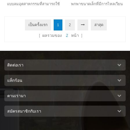
แบบลมอุตสาหกรรมที่สามารถใช้
พกพาขนาดเล็กที่มีการไหลเวียน
งานได้ทุกประเภทในร่ม/กลางแจ้ง
ของอากาศ 300CMH 3 สปีดพร้อม
ใช้มอเตอร์พัดลม 3.0KW ให้ลมแรง
รีโมทคอนโทรล
30000 CMH ความเร็ว 12 ระดับ ใช้
เป็นครั้งแรก
1
2
ล่าสุด
อ่านเพิ่มเติม
อ่านเพิ่มเติม
แผ่นทำความเย็น 5090
[ ผลรวมของ
2
หน้า ]
ประสิทธิภาพการทำความเย็นชั้นนำ
ของอุตสาหกรรม21
ติดต่อเรา
แท็กร้อน
ตามเรามา
สมัครสมาชิกกับเรา