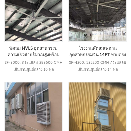
พัดลม HVLS อุตสาหกรรม
โรงงานพัดลมเพดาน
ความเร็วต่ำปริมาณสูงพร้อม
อุตสาหกรรมจีน 14FT ขายตรง
ใบพัดขนาดใหญ่ Aerometal
ร้านอาหารพัดลม HVLS
SF-3000: กระแสลม 383600 CMH
SF-4300: 535200 CMH กระแสลม
พัดลมเพดาน BLDC
เส้นผ่านศูนย์กลาง 10 ฟุต
เส้นผ่านศูนย์กลาง 14 ฟุต
อ่านเพิ่มเติม
อ่านเพิ่มเติม