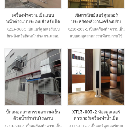
เครื่องทำความเย็นแบบ
เชิงพาณิชย์แอร์คูลเลอร์
หน้าต่างแบบระเหยสำหรับติด
ประหยัดพลังงานเครื่องปรับ
ผนังหรือหน้าต่าง (XZ13-
อากาศเย็นแบบระเหยใช้ใน
XZ13-060C เป็นแอร์คูลเลอร์แบบ
XZ10-20S-1 เป็นเครื่องทำความเย็น
060C)
อุตสาหกรรม
ติดผนังหรือติดหน้าต่าง กระแสลม
แบบลมอุตสาหกรรมที่สามารถใช้
6000CMH ปรับได้ 3 ระดับ พร้อม
งานได้ทุกประเภทในร่ม/กลางแจ้ง
รีโมท
ใช้มอเตอร์พัดลม 1.5KW ให้ลมแรง
20000 CMH ความเร็ว 12 ระดับ ใช้
อ่านเพิ่มเติม
อ่านเพิ่มเติม
แผ่นทำความเย็น 5090
ประสิทธิภาพการทำความเย็นชั้นนำ
ของอุตสาหกรรม21
บิ๊กลมอุตสาหกรรมอากาศเย็น
XT13-003-2 ห้องคูลเลอร์
ด้วยน้ำสำหรับโรงงาน
ทาวเวอร์เครื่องทำน้ำเย็น
XZ10-30X-1 เป็นเครื่องทำความเย็น
XT13-003-2 เป็นแอร์คูลเลอร์แบบ