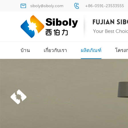
siboly@siboly.com
+86-0591-23533555
บ้าน
เกี่ยวกับเรา
ผลิตภัณฑ์
โครง