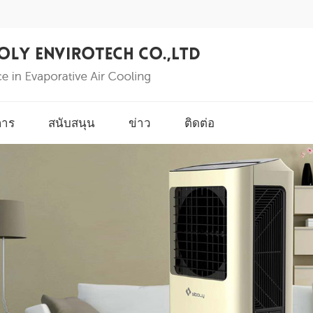
การ
สนับสนุน
ข่าว
ติดต่อ