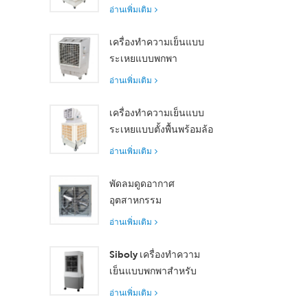
18,000 ลูกบาศก์เมตร/
อ่านเพิ่มเติม
ชม. พร้อม
รีโมทคอนโทรลสำหรับ
เครื่องทำความเย็นแบบ
การทำความเย็นพื้นที่
ระเหยแบบพกพา
ขนาดใหญ่
ประสิทธิภาพสูง 18,000
อ่านเพิ่มเติม
ลูกบาศก์เมตร/ชม. พร้อม
รีโมทคอนโทรล
เครื่องทำความเย็นแบบ
ระเหยแบบตั้งพื้นพร้อมล้อ
เลื่อนและรีโมทคอนโทรล
อ่านเพิ่มเติม
อัตราการไหลของอากาศ
18,000 ลูกบาศก์เมตร/
พัดลมดูดอากาศ
ชม.
อุตสาหกรรม
ประสิทธิภาพสูงพร้อม
อ่านเพิ่มเติม
อัตราการไหลของอากาศ
37,000 ม³/ชม. เพื่อการ
Siboly เครื่องทำความ
ระบายอากาศที่เหนือกว่า
เย็นแบบพกพาสำหรับ
อุตสาหกรรม 4000 m³/h
อ่านเพิ่มเติม
ถังแยกขนาด 50 ลิตร