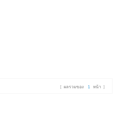
[ ผลรวมของ
1
หน้า ]