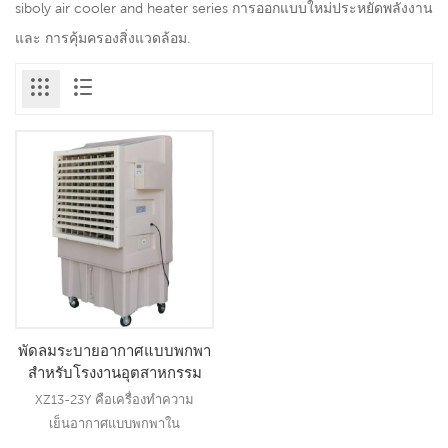
siboly air cooler and heater series การออกแบบใหม่ประหยัดพลังงาน
และ การคุ้มครองสิ่งแวดล้อม.
พัดลมระบายอากาศแบบพกพา
สำหรับโรงงานอุตสาหกรรม
ขนาด 23,000 ลูกบาศก์เมตร
XZ13-23Y คือเครื่องทำความ
ต่อชั่วโมง พร้อมถังเก็บอากาศ
เย็นอากาศแบบพกพาใน
100 ลิตร และรีโมทคอนโทรล
อุตสาหกรรมขนาด 23,000