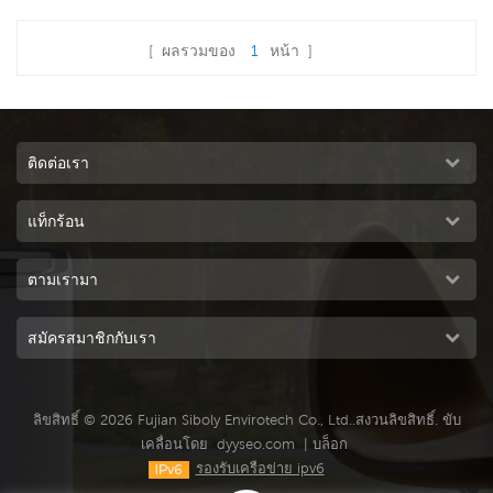
ลูกบาศก์เมตร/ชม. ถังขนาด 100
[ ผลรวมของ
1
หน้า ]
ลิตร พร้อมรีโมทคอนโทรลสำหรับ
อ่านเพิ่มเติม
โรงงาน ซึ่งได้นำเทคโนโลยีการ
ทำความเย็นด้วยการระเหยซึ่งเป็น
เทคโนโลยีชั้นนำในอุตสาหกรรมมา
ใช้เพื่อทำให้อากาศร้อนเย็นลงและ
ติดต่อเรา
เป่าลมเย็นและชื้นให้แก่ผู้ใช้ อีกทั้ง
ยังมีการออกแบบช่องระบายอากาศ
แท็กร้อน
คู่ที่ล้ำสมัยเพื่อเป่าลมที่แรงขึ้นเพื่อ
ครอบคล21
ตามเรามา
สมัครสมาชิกกับเรา
ลิขสิทธิ์ © 2026 Fujian Siboly Envirotech Co., Ltd..สงวนลิขสิทธิ์. ขับ
เคลื่อนโดย
dyyseo.com
|
บล็อก
รองรับเครือข่าย ipv6