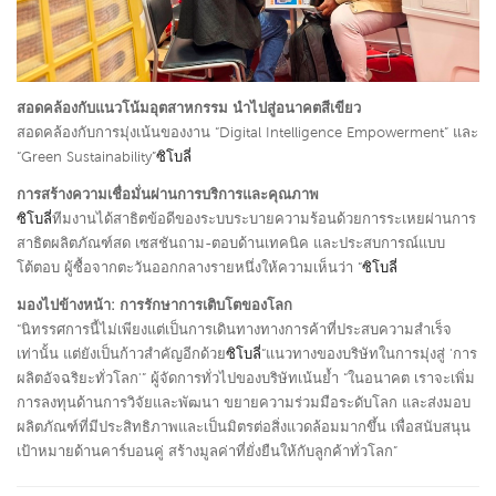
สอดคล้องกับแนวโน้มอุตสาหกรรม นำไปสู่อนาคตสีเขียว
สอดคล้องกับการมุ่งเน้นของงาน “Digital Intelligence Empowerment” และ
“Green Sustainability”
ซิโบลี่
การสร้างความเชื่อมั่นผ่านการบริการและคุณภาพ
ซิโบลี่
ทีมงานได้สาธิตข้อดีของระบบระบายความร้อนด้วยการระเหยผ่านการ
สาธิตผลิตภัณฑ์สด เซสชันถาม-ตอบด้านเทคนิค และประสบการณ์แบบ
โต้ตอบ ผู้ซื้อจากตะวันออกกลางรายหนึ่งให้ความเห็นว่า “
ซิโบลี่
มองไปข้างหน้า: การรักษาการเติบโตของโลก
“นิทรรศการนี้ไม่เพียงแต่เป็นการเดินทางทางการค้าที่ประสบความสำเร็จ
เท่านั้น แต่ยังเป็นก้าวสำคัญอีกด้วย
ซิโบลี่
“แนวทางของบริษัทในการมุ่งสู่ 'การ
ผลิตอัจฉริยะทั่วโลก'” ผู้จัดการทั่วไปของบริษัทเน้นย้ำ “ในอนาคต เราจะเพิ่ม
การลงทุนด้านการวิจัยและพัฒนา ขยายความร่วมมือระดับโลก และส่งมอบ
ผลิตภัณฑ์ที่มีประสิทธิภาพและเป็นมิตรต่อสิ่งแวดล้อมมากขึ้น เพื่อสนับสนุน
เป้าหมายด้านคาร์บอนคู่ สร้างมูลค่าที่ยั่งยืนให้กับลูกค้าทั่วโลก”