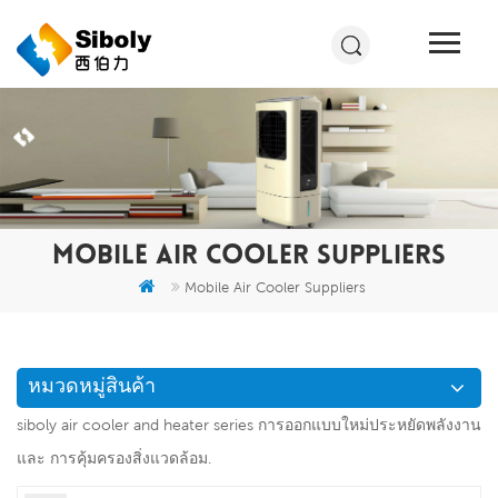
MOBILE AIR COOLER SUPPLIERS
Mobile Air Cooler Suppliers
หมวดหมู่สินค้า
siboly air cooler and heater series การออกแบบใหม่ประหยัดพลังงาน
และ การคุ้มครองสิ่งแวดล้อม.