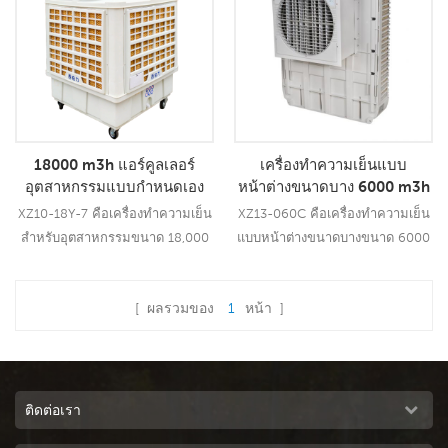
เย็นและชื้นสำหรับผู้ใช้ มันคิดค้น
การใช้การออกแบบช่องลมคู่เพื่อเป่า
ลมที่แรงขึ้น ครอบคลุมพื้นที่ 25-40
ตร.ม. รุ่นนี้เหมาะสำหรับการใช้งาน
ในร่มทุกประเภท เช่น ห้องนั่งเล่น
ห้องนอน สำนักงาน ร้21
18000 m3h แอร์คูลเลอร์
เครื่องทำความเย็นแบบ
อุตสาหกรรมแบบกำหนดเอง
หน้าต่างขนาดบาง 6000 m3h
พร้อมแผ่นทำความเย็นขนาด
XZ10-18Y-7 คือเครื่องทำความเย็น
XZ13-060C คือเครื่องทำความเย็น
ใหญ่
สำหรับอุตสาหกรรมขนาด 18,000
แบบหน้าต่างขนาดบางขนาด 6000
ลบ.ม./ชม. และใช้เทคโนโลยีการ
ลบ.ม. ที่มีการไหลเวียนของอากาศ
ทำความเย็นแบบระเหยชั้นนำของ
6000CMH ความเร็ว 3 ระดับพร้อม
[ ผลรวมของ
1
หน้า ]
อุตสาหกรรมเพื่อทำให้อากาศร้อน
รีโมทคอนโทรล มีตู้ที่แข็งแกร่งและ
อ่านเพิ่มเติม
อ่านเพิ่มเติม
เย็นลงและเป่าลมเย็นและชื้นสำหรับ
มั่นคง ทำจากวัสดุ PP ต้นกำเนิด
ผู้ใช้ โดยคิดค้นการใช้การออกแบบ
มอเตอร์สายทองแดง 100% แผ่น
ช่องจ่ายอากาศคู่เพื่อเป่าลมที่แรง
ทำความเย็นขนาดใหญ่21
กว่า ครอบคลุมพื้นที่ 100-150
ติดต่อเรา
ตร.ม.21