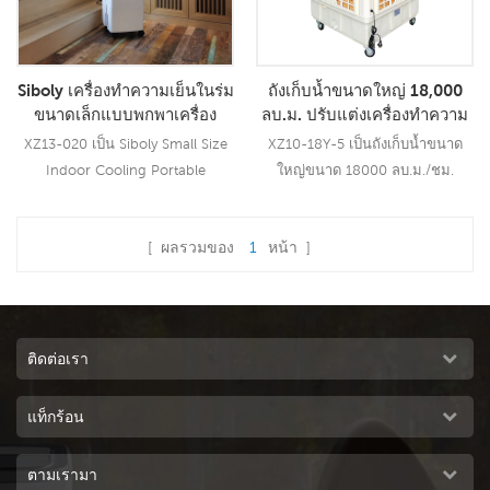
พัดลมแรงให้ครอบคลุมพื้นที่ 250-
แจ้งทุกประเภท เช่น ห้องนั่งเล่น ห้อง
300 ตร.ม. รุ่นนี้เหมาะสำหรับใช้ใน
นอน ห้องทำงาน ร้านกาแฟ ฯลฯ
งานอุตสาหกรรมทุกประเภ21
เพื่อนำลมที21
Siboly เครื่องทำความเย็นในร่ม
ถังเก็บน้ำขนาดใหญ่ 18,000
ขนาดเล็กแบบพกพาเครื่อง
ลบ.ม. ปรับแต่งเครื่องทำความ
ทำความเย็นแบบระเหย
เย็นแบบระเหยอุตสาหกรรม
XZ13-020 เป็น Siboly Small Size
XZ10-18Y-5 เป็นถังเก็บน้ำขนาด
Indoor Cooling Portable
ใหญ่ขนาด 18000 ลบ.ม./ชม.
Evaporative Cooler และใช้
เครื่องทำความเย็นแบบระเหย
เทคโนโลยีการทำความเย็นแบบ
สำหรับอุตสาหกรรมโดยเฉพาะ และ
[ ผลรวมของ
1
หน้า ]
ระเหยชั้นนำของอุตสาหกรรมเพื่อ
ใช้เทคโนโลยีการทำความเย็นแบบ
อ่านเพิ่มเติม
อ่านเพิ่มเติม
ทำให้อากาศร้อนเย็นลงและเป่าลม
ระเหยชั้นนำทางอุตสาหกรรมเพื่อ
เย็นและชื้นสำหรับผู้ใช้ มันคิดค้น
ทำให้อากาศร้อนเย็นลงและเป่าลม
การใช้การออกแบบช่องลมคู่เพื่อเป่า
เย็นและชื้นสำหรับผู้ใช้ โดยคิดค้น
ลมที่แรงขึ้นเพื่อให้ครอบคลุม
การใช้การออกแบบช่องระบาย
ติดต่อเรา
พื้นที่20-30ตร.ม. รุ่นนี้เหมาะสำหรับ
อากาศคู่ ให้ลมแรงขึ้นครอบคลุม
การใช้งานในร่มทุกประเภท เช่น
พื้นที่ 80-120 ตร.ม.21
แท็กร้อน
ห้องนั่งเล่น ห้องนอน สำนัก21
ตามเรามา