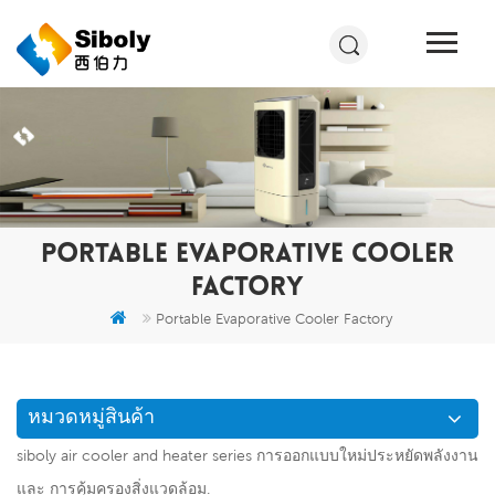
PORTABLE EVAPORATIVE COOLER
FACTORY
Portable Evaporative Cooler Factory
หมวดหมู่สินค้า
siboly air cooler and heater series การออกแบบใหม่ประหยัดพลังงาน
และ การคุ้มครองสิ่งแวดล้อม.