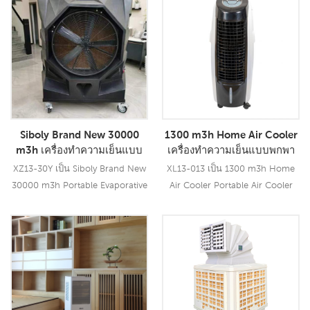
การทำความเย็นแบบระเหยชั้นนำใน
และกำลังนำเทคโนโลยีการทำความ
อ่านเพิ่มเติม
อ่านเพิ่มเติม
อุตสาหกรรมเพื่อทำให้อากาศร้อน
เย็นแบบระเหยแบบชั้นนำของ
เย็นลงและเป่าลมเย็นและชื้นสำหรับ
อุตสาหกรรมมาใช้เพื่อลดความร้อน
ผู้ใช้ เป็นการคิดค้นการใช้การ
ของลมร้อนและเป่าลมเย็นและชื้น
ออกแบบช่องลมคู่เพื่อให้แรงขึ้น ลม
สำหรับผู้ใช้ โดยได้คิดค้นการใช้การ
เข้าครอบคลุมพื้นที่ 120-180ตร.ม.
ออกแบบช่องลมคู่เพื่อให้ลมพัดแรง
รุ่นนี้เหมาะที่จะใช้กับงานในร่มทุก
ขึ้น ให้ครอบคลุมพื้นที่ 250-300
ประเภท เช่น ห้21
ตร.ม. รุ่นนี้เหมาะสำหรับใช21
Siboly Brand New 30000
1300 m3h Home Air Cooler
m3h เครื่องทำความเย็นแบบ
เครื่องทำความเย็นแบบพกพา
พกพาสำหรับใช้ในอุตสาหกรรม
XZ13-30Y เป็น Siboly Brand New
XL13-013 เป็น 1300 m3h Home
30000 m3h Portable Evaporative
Air Cooler Portable Air Cooler
Cooler เครื่องทำความเย็นแบบ
และใช้เทคโนโลยีการทำความเย็น
เคลื่อนที่ด้วยรีโมทคอนโทรลและใช้
แบบระเหยเพื่อทำให้อากาศร้อนเย็น
เทคโนโลยีการระเหยแบบระเหยชั้น
ลงและเป่าลมเย็นและชื้นสำหรับผู้ใช้
อ่านเพิ่มเติม
อ่านเพิ่มเติม
นำของอุตสาหกรรมเพื่อลดอากาศ
มันคิดค้นการใช้การออกแบบ
ร้อนและเป่าลมเย็นและชื้นสำหรับผู้
ช่องลมคู่เพื่อเป่าลมที่แรงขึ้นเพื่อ
ใช้ เป็นการคิดค้นการใช้การ
ครอบคลุม พื้นที่20-25ตร.ม. รุ่นนี้
ออกแบบช่องระบายอากาศคู่ เพื่อ
เหมาะสำหรับการใช้งานในร่ม/กลาง