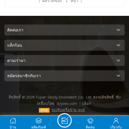
[ ผลรวมของ
1
หน้า ]
ทองแดงบริสุทธิ์ 3.0KW ให้ลมแรง
อ่านเพิ่มเติม
30000 CMH ความเร็ว 12 ระดับ
แผ่นทำความเย็นขนาดใหญ่ 5090
ประสิทธิภาพการทำความเย็นชั้นนำ
ของอุตสาหกรรม21
ติดต่อเรา
แท็กร้อน
ตามเรามา
สมัครสมาชิกกับเรา
ลิขสิทธิ์ © 2026 Fujian Siboly Envirotech Co., Ltd..สงวนลิขสิทธิ์. ขับ
เคลื่อนโดย
dyyseo.com
|
บล็อก
รองรับเครือข่าย ipv6
บ้าน
ผลิตภัณฑ์
ติดต่อ
เกี่ยวกับ