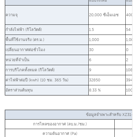
แบบระเหย
แบบดั้
ความจุ
20,000 ซีเอ็มเอช
400 บี
กำลังไฟฟ้า (กิโลวัตต์)
1.5
54
พื้นที่ใช้งานจริง (ตร.ม.)
1,000
1,000
เปลี่ยนอากาศต่อชั่วโมง
30
0
หน่วยที่จำเป็น
6
2
การบริโภคทั้งหมด (กิโลวัตต์)
9
108
ค่าไฟฟ้าต่อปี (kwh) (10 ชม. 365 วัน)
32850
3942
อัตราส่วนต้นทุน
8.33 %
100 %
ข้อมูลจำเพาะสำหรับ XZ31-1
การไหลของอากาศ (ลบ.ม./ชม.)
ความดันอากาศ (Pa)