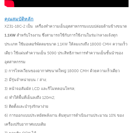
คุณสมบัติหลัก
XZ31-18C-2 เป็น
เครื่องทำความเย็นอุตสาหกรรมแบบปล่อยด้านข้างขนาด
1.1KW สำหรับโรงงาน
ซึ่งสามารถใช้กับการใช้งานในร่ม/กลางแจ้งทุก
ประเภท ใช้มอเตอร์พัดลมขนาด 1.1KW ให้ลมแรงถึง 18000 CMH ความเร็ว
เดียว ใช้แผ่นทำความเย็น 5090 ประสิทธิภาพการทำความเย็นชั้นนำของ
อุตสาหกรรม
1) การไหลเวียนของอากาศขนาดใหญ่ 18000 CMH ด้วยความเร็วเดียว
2) มีรุ่นจำหน่ายบน / ล่าง;
3) หน้าจอสัมผัส LCD และรีโมทคอนโทรล;
4) ทำให้พื้นที่เย็นลงถึง 120m2;
5) ติดตั้งและบำรุงรักษาง่าย
6) การออกแบบประหยัดพลังงาน ต้นทุนการดำเนินงานประมาณ 10% ของ
เครื่องปรับอากาศแบบเดิม