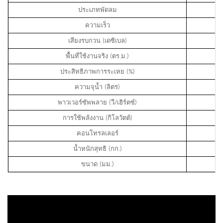
ประเภทพัดลม
ความเร็ว
เสียงรบกวน (เดซิเบล)
พื้นที่ใช้งานจริง (ตร.ม.)
ประสิทธิภาพการระเหย (%)
ความจุน้ำ (ลิตร)
พาวเวอร์ซัพพลาย (วี/เฮิร์ตซ์)
การใช้พลังงาน (กิโลวัตต์)
คอนโทรลเลอร์
น้ำหนักสุทธิ (กก.)
ขนาด (มม.)