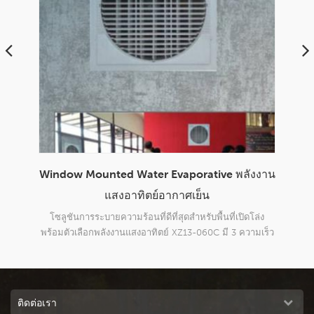
ังงาน
โรงงานอุตสาหกรรมแบบพกพาใช้ 18000m3h
การอ
ระยะไกลอากาศเย็นแบบระเหย
h 
โล่ง
แรงดันคงที่สูง, ระยะการครอบคลุมที่ยาวนาน พัดลมแบบแรง
โซลู
ามเร็ว
เหวี่ยงโลหะ, เสียงต่ำ ฟังก์ชั่นควบคุมอุณหภูมิและความชื้น
060c
ญ่ถึง
เสริม
ของอ
องคุณ
ติดต่อเรา