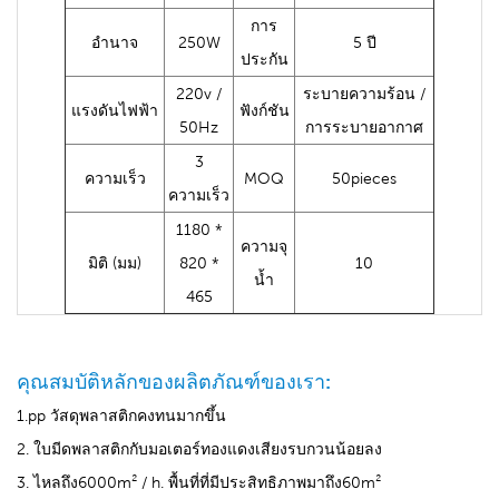
การ
อำนาจ
250W
5 ปี
ประกัน
220v /
ระบายความร้อน /
แรงดันไฟฟ้า
ฟังก์ชัน
50Hz
การระบายอากาศ
3
ความเร็ว
MOQ
50pieces
ความเร็ว
1180 *
ความจุ
มิติ (มม)
820 *
10
น้ำ
465
คุณสมบัติหลักของผลิตภัณฑ์ของเรา:
1.pp วัสดุพลาสติกคงทนมากขึ้น
2. ใบมีดพลาสติกกับมอเตอร์ทองแดงเสียงรบกวนน้อยลง
3. ไหลถึง6000m² / h. พื้นที่ที่มีประสิทธิภาพมาถึง60m²