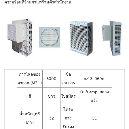
ความร้อนที่ร้านกาแฟร้านค้าสำนักงาน
การไหลของ
ชื่อ
6000
xz13-060c
อากาศ (M3H)
รายการ
ร่ม & amp; กลาง
สี
ขาว
ใบสมัคร
แจ้ง
ได้รับ
น้ำหนักสุทธิ
32
การ
CE
(กก.)
รับรอง