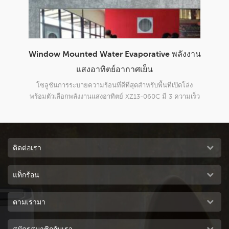
กาศ
Window Mounted Water Evaporative พลังงาน
โร
แสงอาทิตย์อากาศเย็น
บบแรง
โซลูชันการระบายความร้อนที่ดีที่สุดสำหรับพื้นที่เปิดโล่ง
แรงด
มชื้น
พร้อมตัวเลือกพลังงานแสงอาทิตย์ XZ13-060C มี 3 ความเร็ว
เหวี
สำหรับการไหลของอากาศ, การไหลของอากาศขนาดใหญ่ถึง
6000m3 / h การระบายความร้อนอย่างรวดเร็วพื้นที่ของคุณ
ติดต่อเรา
แท็กร้อน
ตามเรามา
สมัครสมาชิกกับเรา