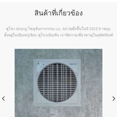
สินค้าที่เกี่ยวข้อง
ซูโจว sihong โซลูชั่นการกรอง co., ltd ก่อตั้งขึ้นในปี 2013 & nbsp;
ตั้งอยู่ในเมืองหวู่เจียง, ซูโจวเมืองจีน เรามีความเชี่ยวชาญในผลิตภัณฑ์
ตาข่ายทอผ้าไนลอนซึ่งสามารถ