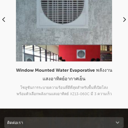
กาศ
Window Mounted Water Evaporative พลังงาน
โร
แสงอาทิตย์อากาศเย็น
บบแรง
โซลูชันการระบายความร้อนที่ดีที่สุดสำหรับพื้นที่เปิดโล่ง
แรงด
มชื้น
พร้อมตัวเลือกพลังงานแสงอาทิตย์ XZ13-060C มี 3 ความเร็ว
เหวี
สำหรับการไหลของอากาศ, การไหลของอากาศขนาดใหญ่ถึง
6000m3 / h การระบายความร้อนอย่างรวดเร็วพื้นที่ของคุณ
ติดต่อเรา