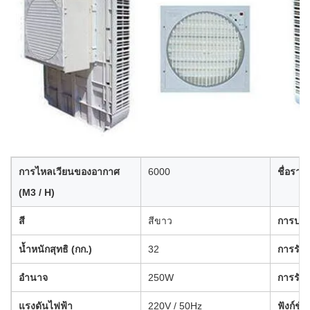
การไหลเวียนของอากาศ
6000
ชื่อราย
(M3 / H)
สี
สีขาว
การประย
น้ำหนักสุทธิ (กก.)
32
การรับ
อำนาจ
250W
การรับ
แรงดันไฟฟ้า
220V / 50Hz
ฟังก์ชั่น