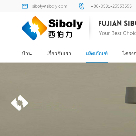
siboly@siboly.com
+86-0591-23533555
บ้าน
เกี่ยวกับเรา
ผลิตภัณฑ์
โครง