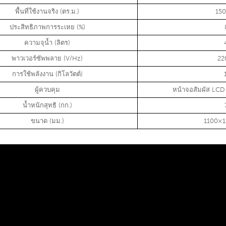
พื้นที่ใช้งานจริง (ตร.ม.)
15
ประสิทธิภาพการระเหย (%)
ความจุน้ำ (ลิตร)
พาวเวอร์ซัพพลาย (V/Hz)
22
การใช้พลังงาน (กิโลวัตต์)
ผู้ควบคุม
หน้าจอสัมผัส LC
น้ำหนักสุทธิ (กก.)
ขนาด (มม.)
1100×