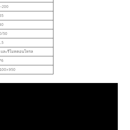
0-200
85
40
0/50
1.5
D และรีโมทคอนโทรล
76
1100×950