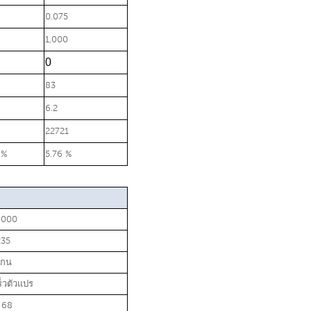
0.075
1,000
0
83
6.2
22721
 %
5.76 %
,000
235
กน
็วตัวแปร
 68