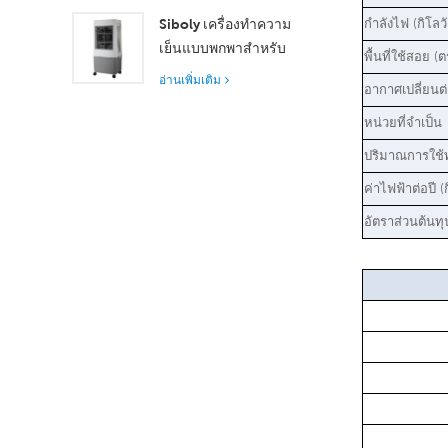
37,000 ม³/ชม. เพื่อการ
Siboly เครื่องทำความ
กำลังไฟ (กิโลวั
ระบายอากาศที่เหนือกว่า
เย็นแบบพกพาสำหรับ
พื้นที่ใช้สอย (ต
อุตสาหกรรม 4000 m³/h
อ่านเพิ่มเติม
อากาศเปลี่ยนต่
ถังแยกขนาด 50 ลิตร
ระบายความร้อน
หน่วยที่จำเป็น
ประสิทธิภาพสูง
ปริมาณการใช้ทั
ค่าไฟฟ้าต่อปี (
อัตราส่วนต้นทุ