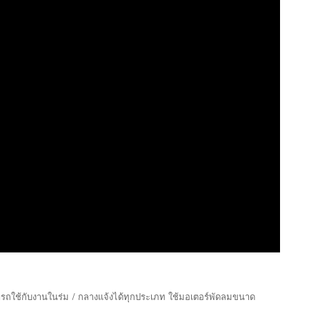
ารถใช้กับงานในร่ม / กลางแจ้งได้ทุกประเภท ใช้มอเตอร์พัดลมขนาด