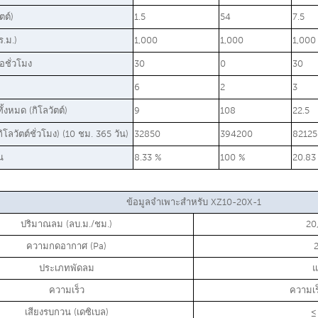
ตต์)
1.5
54
7.5
ร.ม.)
1,000
1,000
1,000
อชั่วโมง
30
0
30
6
2
3
้งหมด (กิโลวัตต์)
9
108
22.5
กิโลวัตต์ชั่วโมง) (10 ชม. 365 วัน)
32850
394200
82125
น
8.33 %
100 %
20.83
ข้อมูลจำเพาะสำหรับ XZ10-20X-1
ปริมาณลม (ลบ.ม./ชม.)
20
ความกดอากาศ (Pa)
ประเภทพัดลม
แ
ความเร็ว
ความเร
เสียงรบกวน (เดซิเบล)
≤