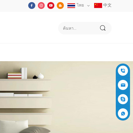
中文
ไทย
+86-05
91-2353
siboly@s
3555
iboly.co
evaporat
m
ive-cool
+861537