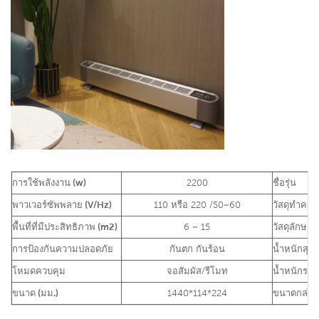
การใช้พลังงาน (w)
2200
ชื่อรุ่น
พาวเวอร์ซัพพลาย (V/Hz)
110 หรือ 220 /50~60
วัสดุทำควา
พื้นที่ที่มีประสิทธิภาพ (m2)
6 ~ 15
วัสดุลักษณ
การป้องกันความปลอดภัย
กันตก กันร้อน
น้ำหนักสุทธิ
โหมดควบคุม
จอสัมผัส/รีโมท
น้ำหนักรวม
ขนาด (มม.)
1440*114*224
ขนาดกล่อง 