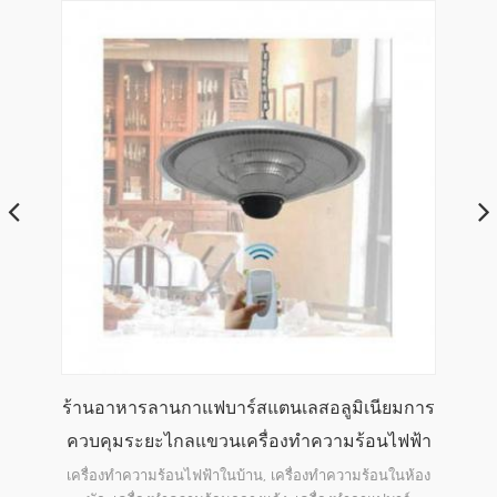
ยมการ
สแตนเลสอลูมิเนียมชั้นยืนร่มรูปร่างเครื่อง
เคร
ฟฟ้า
ทำความร้อนไฟฟ้าลาน
เคร
ห้
นห้อง
บ้าน, ลานกลางแจ้งร้านอาหารบาร์ของโรงแรม, ตู้ยาม 304 เอ