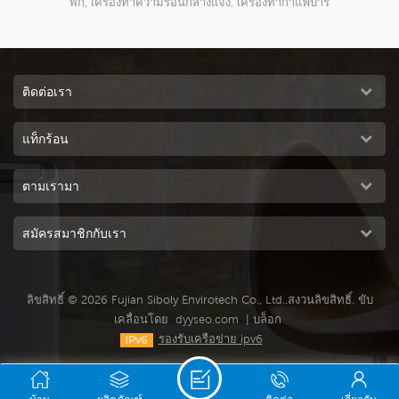
าร์
สเอส + การบิน al + หลอดความร้อน ir ไกล เครื่องทำความ
ร้อนไฟฟ้าในบ้าน, เครื่องทำความร้อนในห้องพัก, เครื่อง
ทำความร้อนกลางแจ้ง, เครื่องทำกาแฟบาร์
ติดต่อเรา
แท็กร้อน
ตามเรามา
สมัครสมาชิกกับเรา
ลิขสิทธิ์ © 2026 Fujian Siboly Envirotech Co., Ltd..สงวนลิขสิทธิ์. ขับ
เคลื่อนโดย
dyyseo.com
|
บล็อก
รองรับเครือข่าย ipv6