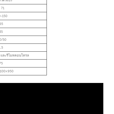
็วตัวแปร
 71
0-150
85
35
0/50
1.5
D และรีโมทคอนโทรล
75
1100×950