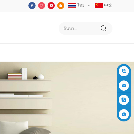
中文
ไทย
+86-05
91-2353
siboly@s
3555
iboly.co
evaporat
m
ive-cool
+861537