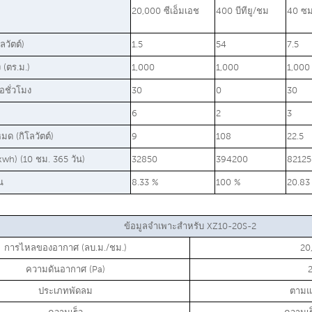
20,000 ซีเอ็มเอช
400 บีทียู/ชม
40 ซ
ลวัตต์)
1.5
54
7.5
ง (ตร.ม.)
1,000
1,000
1,000
อชั่วโมง
30
0
30
6
2
3
มด (กิโลวัตต์)
9
108
22.5
(kwh) (10 ชม. 365 วัน)
32850
394200
82125
น
8.33 %
100 %
20.83
ข้อมูลจำเพาะสำหรับ XZ10-20S-2
การไหลของอากาศ (ลบ.ม./ชม.)
20
ความดันอากาศ (Pa)
ประเภทพัดลม
ตามแ