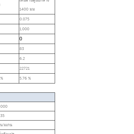
เส้นผ่านศูนย์กลาง
ม
1400 มม
0.075
1,000
0
83
6.2
22721
 %
5.76 %
,000
235
นวแกน