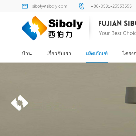
siboly@siboly.com
+86-0591-23533555
บ้าน
เกี่ยวกับเรา
ผลิตภัณฑ์
โครง