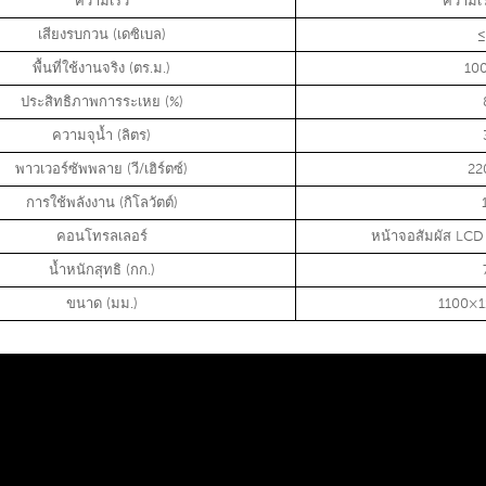
ความเร็ว
ความเร
เสียงรบกวน (เดซิเบล)
≤
พื้นที่ใช้งานจริง (ตร.ม.)
10
ประสิทธิภาพการระเหย (%)
ความจุน้ำ (ลิตร)
พาวเวอร์ซัพพลาย (วี/เฮิร์ตซ์)
22
การใช้พลังงาน (กิโลวัตต์)
คอนโทรลเลอร์
หน้าจอสัมผัส LC
น้ำหนักสุทธิ (กก.)
ขนาด (มม.)
1100×