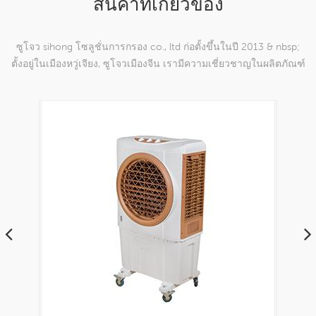
สินค้าที่เกี่ยวข้อง
ซูโจว sihong โซลูชั่นการกรอง co., ltd ก่อตั้งขึ้นในปี 2013 & nbsp;
ตั้งอยู่ในเมืองหวู่เจียง, ซูโจวเมืองจีน เรามีความเชี่ยวชาญในผลิตภัณฑ์
ตาข่ายทอผ้าไนลอนซึ่งสามารถ