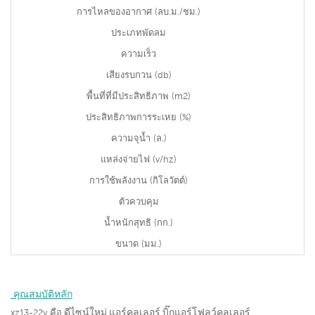
การไหลของอากาศ (ลบ.ม./ชม.)
ประเภทพัดลม
ความเร็ว
เสียงรบกวน (db)
พื้นที่ที่มีประสิทธิภาพ (m2)
ประสิทธิภาพการระเหย (%)
ความจุน้ำ (ล.)
แหล่งจ่ายไฟ (v/hz)
การใช้พลังงาน (กิโลวัตต์)
ตัวควบคุม
น้ำหนักสุทธิ (กก.)
ขนาด (มม.)
 คุณสมบัติหลัก
ดีไซน์ใหม่ แอร์คูลเลอร์ บิ๊กแอร์โฟลว์คูลเลอร์
xz13-22y คือ