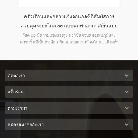
าร
envirotech 8000cmh บ้านใช้ในประเทศแบบพก
แก
แบบ
พาอากาศเย็นแบบระเหย
ิและ
การออกแบบใหม่ล่าสุดเหมาะสำหรับการใช้งานในร่มและ
การ
ยงต่ำ
กลางแจ้งเชิงพาณิชย์และอุตสาหกรรมทุกชนิด
ติดต่อเรา
แท็กร้อน
ตามเรามา
สมัครสมาชิกกับเรา