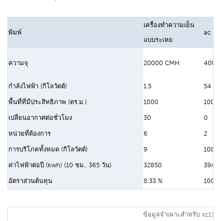
เครื่องทำความเย็น
พิมพ์
ac .แบ
แบบระเหย
ความจุ
20000 CMH
400 b
กำลังไฟฟ้า (กิโลวัตต์)
1.5
54
พื้นที่ที่มีประสิทธิภาพ (ตร.ม.)
1000
1000
เปลี่ยนอากาศต่อชั่วโมง
30
0
หน่วยที่ต้องการ
6
2
การบริโภคทั้งหมด (กิโลวัตต์)
9
108
ค่าไฟฟ้าต่อปี (kwh) (10 ชม., 365 วัน)
32850
3942
อัตราส่วนต้นทุน
8.33 %
100%
ข้อมูลจำเพาะสำหรับ xz13-2