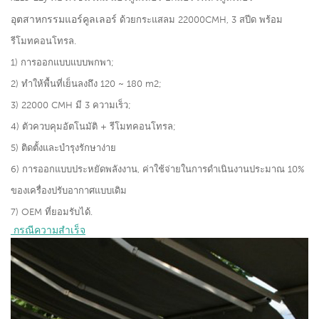
อุตสาหกรรมแอร์คูลเลอร์
ด้วยกระแสลม 22000CMH, 3 สปีด พร้อม
รีโมทคอนโทรล.
1) การออกแบบแบบพกพา;
2) ทำให้พื้นที่เย็นลงถึง 120 ~ 180 m2;
3) 22000 CMH มี 3 ความเร็ว;
4) ตัวควบคุมอัตโนมัติ + รีโมทคอนโทรล;
5) ติดตั้งและบำรุงรักษาง่าย
6) การออกแบบประหยัดพลังงาน, ค่าใช้จ่ายในการดำเนินงานประมาณ 10%
ของเครื่องปรับอากาศแบบเดิม
7) OEM ที่ยอมรับได้.
 กรณีความสำเร็จ