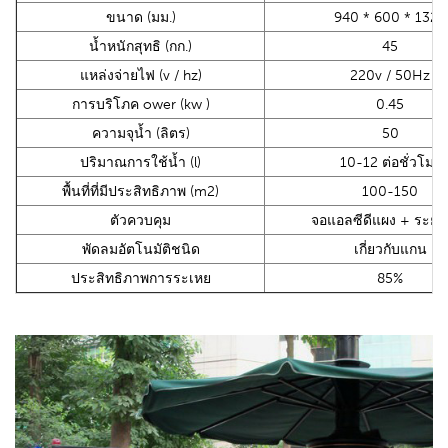
ขนาด (มม.)
940 * 600 * 1320
น้ำหนักสุทธิ (กก.)
45
แหล่งจ่ายไฟ (v / hz)
220v / 50Hz
การบริโภค ower (kw
)
0.45
ความจุน้ำ (ลิตร)
50
ปริมาณการใช้น้ำ (l)
10-12 ต่อชั่วโมง
พื้นที่ที่มีประสิทธิภาพ (m2)
100-150
ตัวควบคุม
จอแอลซีดีแผง + ระยะ
พัดลมอัตโนมัติชนิด
เกี่ยวกับแกน
ประสิทธิภาพการระเหย
85%