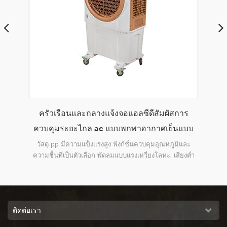
ครัวเรือนและกลางแจ้งจอแอลซีดีสัมผัสการ
env
บคุม
ควบคุมระยะไกล ac แบบพกพาอากาศเย็นแบบ
และ
ระเหย
วัสดุ pp มีความแข็งแรงสูง ฟังก์ชั่นควบคุมอุณหภูมิและ
การ
ุณ 2)
ความชื้นที่เป็นตัวเลือก พัดลมแบบแรงเหวี่ยงโลหะ, เสียงต่ำ
ินงาน
พร้อม
ติดต่อเรา