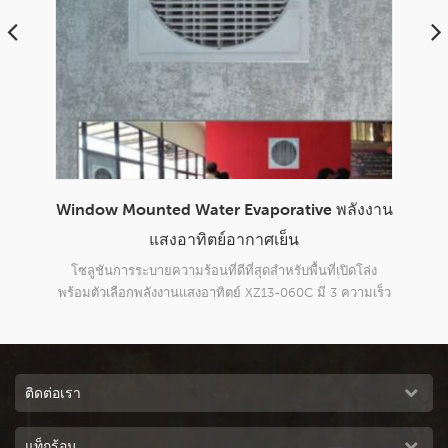
ังงาน
โรงงานอุตสาหกรรมแบบพกพาใช้ 18000m3h
การอ
ระยะไกลอากาศเย็นแบบระเหย
h 
โล่ง
แรงดันคงที่สูง, ระยะการครอบคลุมที่ยาวนาน พัดลมแบบแรง
โซลู
ามเร็ว
เหวี่ยงโลหะ, เสียงต่ำ ฟังก์ชั่นควบคุมอุณหภูมิและความชื้น
060c
ญ่ถึง
เสริม
ของอ
องคุณ
ติดต่อเรา
แท็กร้อน