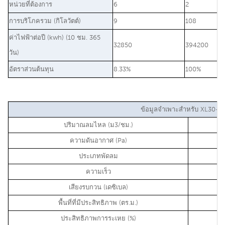
หน่วยที่ต้องการ
6
2
การบริโภครวม (กิโลวัตต์)
9
108
ค่าไฟฟ้าต่อปี (kwh) (10 ชม. 365
32850
394200
วัน)
อัตราส่วนต้นทุน
8.33%
100%
ข้อมูลจำเพาะสำหรับ XL30-8
ปริมาณลมไหล (ม3/ชม.)
ความดันอากาศ (Pa)
ประเภทพัดลม
ความเร็ว
เสียงรบกวน (เดซิเบล)
พื้นที่ที่มีประสิทธิภาพ (ตร.ม.)
ประสิทธิภาพการระเหย (%)