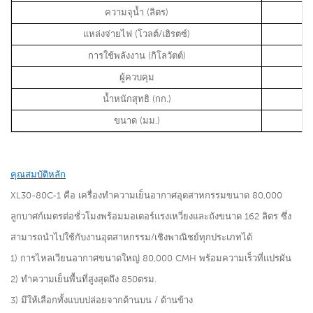
ความจุน้ำ (ลิตร)
แหล่งจ่ายไฟ (โวลต์/เฮิรตซ์)
การใช้พลังงาน (กิโลวัตต์)
ผู้ควบคุม
น้ำหนักสุทธิ (กก.)
ขนาด (มม.)
คุณสมบัติหลัก
XL30-80C-1 คือ
เครื่องทำความเย็นอากาศอุตสาหกรรมขนาด 80,000
ลูกบาศก์เมตรต่อชั่วโมงพร้อมมอเตอร์แรงเหวี่ยงและถังขนาด 162 ลิตร
ซึ่ง
สามารถนำไปใช้กับงานอุตสาหกรรม/เชิงพาณิชย์ทุกประเภทได้
1) การไหลเวียนอากาศขนาดใหญ่ 80,000 CMH พร้อมความเร็วที่แปรผัน
2) ทำความเย็นพื้นที่สูงสุดถึง 850ตรม.
3) มีให้เลือกทั้งแบบปล่อยจากด้านบน / ด้านข้าง