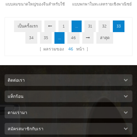
แบบลมขนาดใหญ่ของจีนสำหรับใช้
แบบพกพาในทะเลทรายเชิงพาณิชย์
ในอุตสาหกรรม เครื่องทำความเย็น
สำหรับ factroy และกำลังใช้
แบบไหลเวียนของอากาศขนาดใหญ่
เทคโนโลยีการทำความเย็นแบบ
ในอุตสาหกรรม ซึ่งสามารถใช้ได้กับ
เป็นครั้งแรก
1
ระเหยชั้นนำในอุตสาหกรรมเพื่อ
...
31
32
33
อ่านเพิ่มเติม
อ่านเพิ่มเติม
งานอุตสาหกรรมหรือเชิงพาณิชย์ทุก
ทำให้อากาศร้อนเย็นลงและเป่าลม
34
35
...
46
ล่าสุด
ประเภท. ใช้สายไฟทองแดงบริสุทธิ์
เย็นและชื้นสำหรับผู้ใช้ , มันคิดค้น
13. มอเตอร์พัดลมขนาด 0KW, ให้
การใช้การออกแบบช่องลมคู่เพื่อเป่า
[ ผลรวมของ
46
หน้า ]
ลมแรง 50000 CMH, 1 speed.
ลมที่แรงขึ้น ให้ครอบคลุมพื้นที่ 80-
แผ่นทำความเย็นขนาดใหญ่ 5090,
100sq.m. รุ่นนี้เหมาะสำหรับการใช้
ประสิทธิภาพการระบายความร้อน
งานในร่มทุกประเภท, เช่น ห้องนั่ง
ชั้นนำของอุตสาหกรรม.21
เล่น, ห้องนอน, ส21
ติดต่อเรา
แท็กร้อน
ตามเรามา
สมัครสมาชิกกับเรา