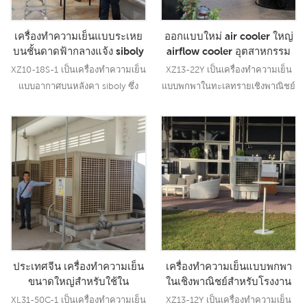
เครื่องทำความเย็นแบบระเหย
ออกแบบใหม่ air cooler ใหญ่
บนชั้นดาดฟ้ากลางแจ้ง siboly
airflow cooler อุตสาหกรรม
เครื่องทำความเย็นแบบระเหย
air cooler ผู้ผลิต
XZ10-18S-1 เป็นเครื่องทำความเย็น
XZ13-22Y เป็นเครื่องทำความเย็น
บนชั้นดาดฟ้าอุตสาหกรรมผู้
แบบอากาศบนหลังคา siboly ซึ่ง
แบบพกพาในทะเลทรายเชิงพาณิชย์
ผลิตเครื่องทำความเย็นแบบ
สามารถใช้ได้กับสถานที่ในร่ม/กลาง
สำหรับ factroy และใช้เทคโนโลยี
ไหลเวียนอากาศขนาดใหญ่
แจ้งทุกประเภท. รุ่นนี้ใช้มอเตอร์
การทำความเย็นแบบระเหยชั้นนำใน
พัดลมขนาด 1.1KW, และให้ลมแรง
อุตสาหกรรมเพื่อทำให้อากาศร้อน
อ่านเพิ่มเติม
อ่านเพิ่มเติม
18000 CMH แก่คุณ , 12 ความเร็ว.
เย็นลงและเป่าลมเย็นและชื้นสำหรับ
โดยใช้แผ่นทำความเย็น 5090 ชั้น
ผู้ใช้ , เป็นการคิดค้นการใช้การ
นำของอุตสาหกรรม, ให้
ออกแบบช่องลมคู่เพื่อเป่าลมที่แรง
ประสิทธิภาพการทำความเย็นระดับ
ขึ้น ให้ครอบคลุมพื้นที่ 120-
แนวหน้าในอุตสาหกรรมแก่คุณ.21
180sq.m. รุ่นนี้เหมาะสำหรับการใช้
งานในร่มทุกประเภท, เช่น ห้องนั่ง
เล่น, ห้องนอน, ส21
ประเทศจีน เครื่องทำความเย็น
เครื่องทำความเย็นแบบพกพา
ขนาดใหญ่สำหรับใช้ใน
ในเชิงพาณิชย์สำหรับโรงงาน
อุตสาหกรรม
ระบบทำความเย็นแบบอากาศ
XL31-50C-1 เป็นเครื่องทำความเย็น
XZ13-12Y เป็นเครื่องทำความเย็น