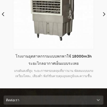
m3h
การออกแบบใหม่ติดตั้งหน้าต่างขนาด 6000m3 /
200
h เครื่องทำอากาศเย็นพลังงานแสงอาทิตย์แบบ
ระเหย
บบแรง
โซลูชั่นระบายความร้อนที่ดีที่สุดสำหรับพื้นที่เปิดโล่ง xz13-
2000
มชื้น
060c มีความเร็ว 3 ระดับสำหรับการไหลของอากาศการไหล
ระบบ
ของอากาศขนาดใหญ่สูงถึง 6000m3 / h ทำให้พื้นที่ของคุณ
แส
เย็นลงอย่างรวดเร็ว
ติดต่อเรา