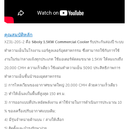
คุณสมบัติหลัก
XZ31-20S-2 คือ
Siboly 1.5KW Commercial Cooler รับประกันสองปี ระบบ
ทำความเย็นในโรงงาน แอร์คูลเลอร์อุตสาหกรรม
ซึ่งสามารถใช้กับการใช้
งานในร่ม/กลางแจ้งทุกประเภท ใช้มอเตอร์พัดลมขนาด 1.5KW ให้ลมแรงถึง
20,000 CMH ความเร็วเดียว ใช้แผ่นทำความเย็น 5090 ประสิทธิภาพการ
ทำความเย็นชั้นนำของอุตสาหกรรม
1) การไหลเวียนของอากาศขนาดใหญ่ 20,000 CMH ด้วยความเร็วเดียว
2) ทำให้เย็นลงในพื้นที่สูงสุด 150 ตร.ม.
3) การออกแบบที่ประหยัดพลังงาน ค่าใช้จ่ายในการดำเนินการประมาณ 10
% ของเครื่องปรับอากาศแบบเดิม;
4) มีรุ่นจำหน่ายด้านบน / ล่างให้เลือก
5) ติดตั้งและบำรุงรักษาง่าย