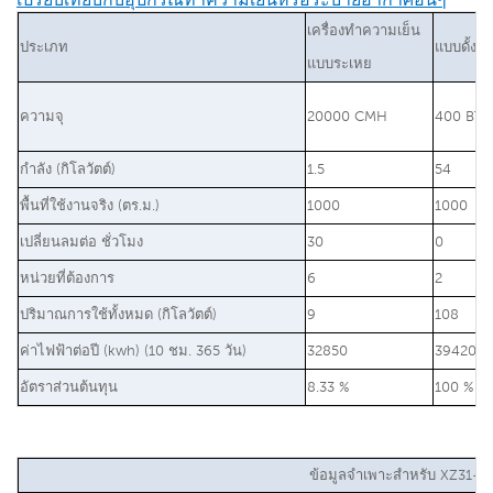
เครื่องทำความเย็น
ประเภท
แบบดั้งเ
แบบระเหย
ความจุ
20000 CMH
400 BTU
กำลัง (กิโลวัตต์)
1.5
54
พื้นที่ใช้งานจริง (ตร.ม.)
1000
1000
เปลี่ยนลมต่อ ชั่วโมง
30
0
หน่วยที่ต้องการ
6
2
ปริมาณการใช้ทั้งหมด (กิโลวัตต์)
9
108
ค่าไฟฟ้าต่อปี (kwh) (10 ชม. 365 วัน)
32850
394200
อัตราส่วนต้นทุน
8.33 %
100 %
ข้อมูลจำเพาะสำหรับ XZ31-2