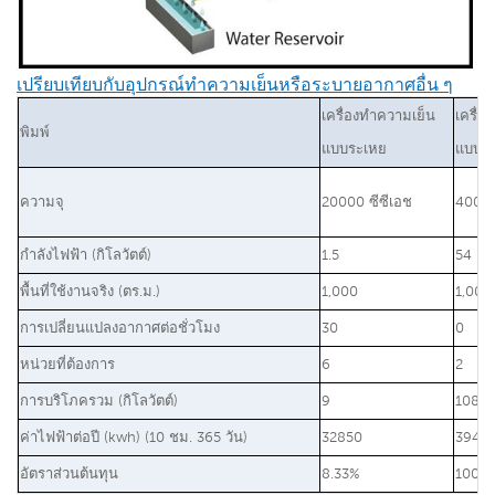
เปรียบเทียบกับอุปกรณ์ทำความเย็นหรือระบายอากาศอื่น ๆ
เครื่องทำความเย็น
เครื่อ
พิมพ์
แบบระเหย
แบบดั้
ความจุ
20000 ซีซีเอช
400 บี
กำลังไฟฟ้า (กิโลวัตต์)
1.5
54
พื้นที่ใช้งานจริง (ตร.ม.)
1,000
1,000
การเปลี่ยนแปลงอากาศต่อชั่วโมง
30
0
หน่วยที่ต้องการ
6
2
การบริโภครวม (กิโลวัตต์)
9
108
ค่าไฟฟ้าต่อปี (kwh) (10 ชม. 365 วัน)
32850
3942
อัตราส่วนต้นทุน
8.33%
100%