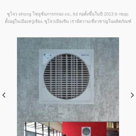
ซูโจว sihong โซลูชั่นการกรอง co., ltd ก่อตั้งขึ้นในปี 2013 & nbsp;
ตั้งอยู่ในเมืองหวู่เจียง, ซูโจวเมืองจีน เรามีความเชี่ยวชาญในผลิตภัณฑ์
ตาข่ายทอผ้าไนลอนซึ่งสามารถ