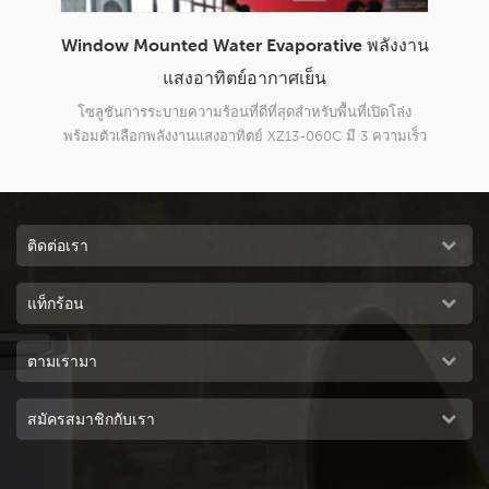
ังงาน
โรงงานอุตสาหกรรมแบบพกพาใช้ 18000m3h
การอ
ระยะไกลอากาศเย็นแบบระเหย
h 
โล่ง
แรงดันคงที่สูง, ระยะการครอบคลุมที่ยาวนาน พัดลมแบบแรง
โซลู
ามเร็ว
เหวี่ยงโลหะ, เสียงต่ำ ฟังก์ชั่นควบคุมอุณหภูมิและความชื้น
060c
ญ่ถึง
เสริม
ของอ
องคุณ
ติดต่อเรา
แท็กร้อน
ตามเรามา
สมัครสมาชิกกับเรา