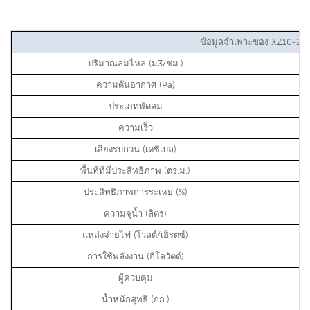
ข้อมูลจำเพาะของ XZ10-20
ปริมาณลมไหล (ม3/ชม.)
ความดันอากาศ (Pa)
ประเภทพัดลม
ความเร็ว
เสียงรบกวน (เดซิเบล)
พื้นที่ที่มีประสิทธิภาพ (ตร.ม.)
ประสิทธิภาพการระเหย (%)
ความจุน้ำ (ลิตร)
แหล่งจ่ายไฟ (โวลต์/เฮิรตซ์)
การใช้พลังงาน (กิโลวัตต์)
ผู้ควบคุม
น้ำหนักสุทธิ (กก.)