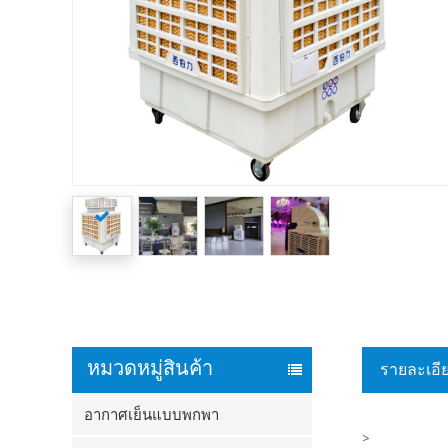
หมวดหมู่สินค้า
รายละเอี
อากาศเย็นแบบพกพา
>