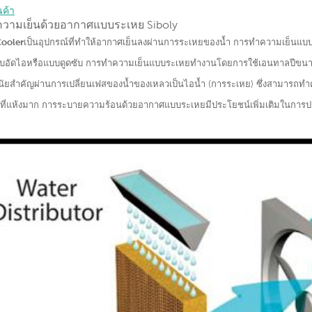
นค้า
วามเย็นด้วยอากาศแบบระเหย Siboly
Cooler
เป็นอุปกรณ์ที่ทำให้อากาศเย็นลงผ่านการระเหยของน้ำ การทำความเย็นแบบร
บอัดไอหรือแบบดูดซับ การทำความเย็นแบบระเหยทำงานโดยการใช้เอนทาลปีขนา
ีนัยสำคัญผ่านการเปลี่ยนเฟสของน้ำของเหลวเป็นไอน้ำ (การระเหย) ซึ่งสามารถท
่แห้งมาก การระบายความร้อนด้วยอากาศแบบระเหยมีประโยชน์เพิ่มเติมในการปรับ