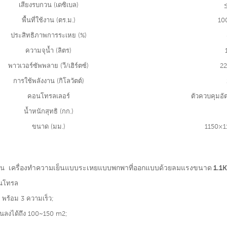
เสียงรบกวน (เดซิเบล)
พื้นที่ใช้งาน (ตร.ม.)
10
ประสิทธิภาพการระเหย (%)
ความจุน้ำ (ลิตร)
พาวเวอร์ซัพพลาย (วี/เฮิร์ตซ์)
22
การใช้พลังงาน (กิโลวัตต์)
คอนโทรลเลอร์
ตัวควบคุมอั
น้ำหนักสุทธิ (กก.)
ขนาด (มม.)
1150×1
เครื่องทำความเย็นแบบระเหยแบบพกพาที่ออกแบบด้วยลมแรงขนาด 1.
ป็น
อนโทรล
พร้อม 3 ความเร็ว;
เย็นลงได้ถึง 100~150 m2;