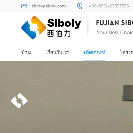
siboly@siboly.com
+86-0591-23533555
บ้าน
เกี่ยวกับเรา
ผลิตภัณฑ์
โครง