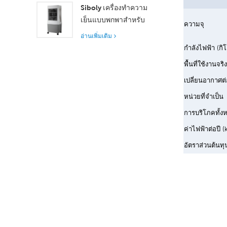
37,000 ม³/ชม. เพื่อการ
Siboly เครื่องทำความ
ระบายอากาศที่เหนือกว่า
เย็นแบบพกพาสำหรับ
ความจุ
อุตสาหกรรม 4000 m³/h
อ่านเพิ่มเติม
ถังแยกขนาด 50 ลิตร
กำลังไฟฟ้า (กิโ
ระบายความร้อน
พื้นที่ใช้งานจริ
ประสิทธิภาพสูง
เปลี่ยนอากาศต่
หน่วยที่จำเป็น
การบริโภคทั้งห
ค่าไฟฟ้าต่อปี 
อัตราส่วนต้นทุ