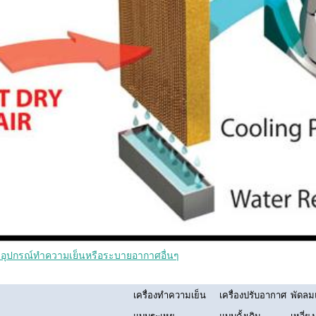
ับอุปกรณ์ทำความเย็นหรือระบายอากาศอื่นๆ
เครื่องทำความเย็น
เครื่องปรับอากาศ
พัดลม