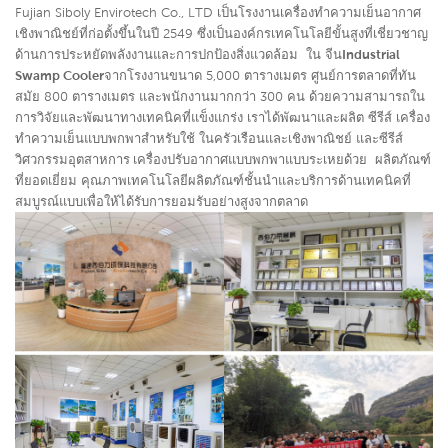
Fujian Siboly Envirotech Co., LTD เป็น
โรงงานเครื่องทำความเย็นอากาศ
เชิงพาณิชย์
ที่ก่อตั้งขึ้นในปี 2549 ซึ่งเป็นองค์กรเทคโนโลยีขั้นสูงที่เชี่ยวชาญ
ด้านการประหยัดพลังงานและการปกป้องสิ่งแวดล้อม ใน จีน
Industrial
Swamp Cooler
จากโรงงานขนาด 5,000 ตารางเมตร ศูนย์การตลาดที่ทัน
สมัย ​​800 ตารางเมตร และพนักงานมากกว่า 300 คน ด้วยความสามารถใน
การวิจัยและพัฒนาทางเทคนิคที่แข็งแกร่ง เราได้พัฒนาและผลิต ซีรีส์
เครื่อง
ทำความเย็นแบบพกพาสำหรับใช้
ในครัวเรือนและเชิงพาณิชย์ และซีรีส์
วิศวกรรมอุตสาห
การ เครื่องปรับอากาศแบบพกพาแบบระเหย
ด้วย
ผลิตภัณฑ์
ที่ยอดเยี่ยม คุณภาพเทคโนโลยีผลิตภัณฑ์ชั้นนำและบริการด้านเทคนิคที่
สมบูรณ์แบบเพื่อให้ได้รับการยอมรับอย่างสูงจากตลาด