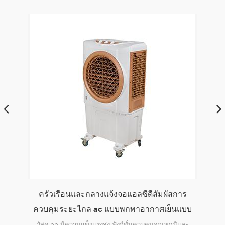
าร
envirotech 8000cmh บ้านใช้ในประเทศแบบพก
แก
แบบ
พาอากาศเย็นแบบระเหย
ิและ
การออกแบบใหม่ล่าสุดเหมาะสำหรับการใช้งานในร่มและ