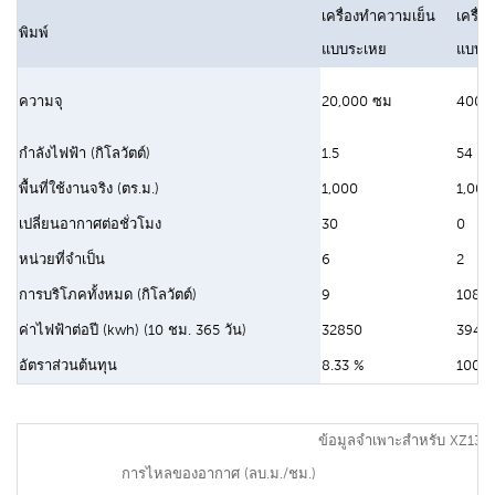
เครื่องทำความเย็น
เครื่
พิมพ์
แบบระเหย
แบบดั้
ความจุ
20,000 ซม
400 บ
กำลังไฟฟ้า (กิโลวัตต์)
1.5
54
พื้นที่ใช้งานจริง (ตร.ม.)
1,000
1,000
เปลี่ยนอากาศต่อชั่วโมง
30
0
หน่วยที่จำเป็น
6
2
การบริโภคทั้งหมด (กิโลวัตต์)
9
108
ค่าไฟฟ้าต่อปี (kwh) (10 ชม. 365 วัน)
32850
3942
อัตราส่วนต้นทุน
8.33 %
100 %
ข้อมูลจำเพาะสำหรับ XZ13-
การไหลของอากาศ (ลบ.ม./ชม.)