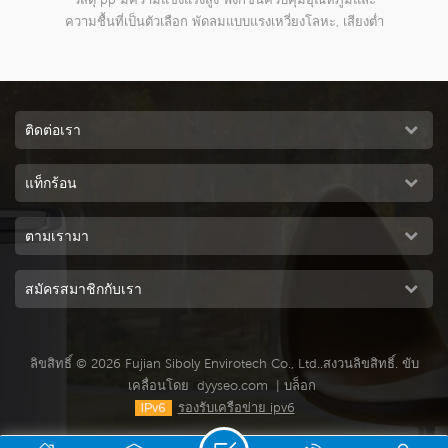
การ
ยงต่ำ
กลางแจ้งเชิงพาณิชย์และอุตสาหกรรมทุกชนิด
ติดต่อเรา
แท็กร้อน
ตามเรามา
สมัครสมาชิกกับเรา
ลิขสิทธิ์ © 2026 Fujian Siboly Envirotech Co., Ltd..สงวนลิขสิทธิ์. ขับ
เคลื่อนโดย
dyyseo.com
|
บล็อก
รองรับเครือข่าย ipv6