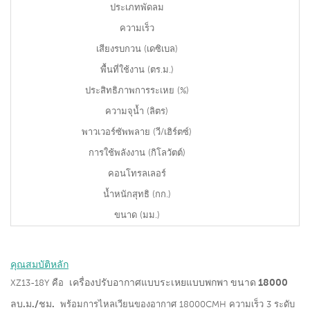
ประเภทพัดลม
ความเร็ว
เสียงรบกวน (เดซิเบล)
พื้นที่ใช้งาน (ตร.ม.)
ประสิทธิภาพการระเหย (%)
ความจุน้ำ (ลิตร)
พาวเวอร์ซัพพลาย (วี/เฮิร์ตซ์)
การใช้พลังงาน (กิโลวัตต์)
คอนโทรลเลอร์
น้ำหนักสุทธิ (กก.)
ขนาด (มม.)
คุณสมบัติหลัก
เครื่องปรับอากาศแบบระเหยแบบพกพา ขนาด 18000
XZ13-18Y คือ
ลบ.ม./ชม.
พร้อมการไหลเวียนของอากาศ 18000CMH ความเร็ว 3 ระดับ