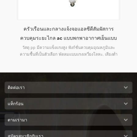
ครัวเรือนและกลางแจ้งจอแอลซีดีสัมผัสการ
env
บคุม
ควบคุมระยะไกล ac แบบพกพาอากาศเย็นแบบ
และ
ระเหย
วัสดุ pp มีความแข็งแรงสูง ฟังก์ชั่นควบคุมอุณหภูมิและ
การ
ุณ 2)
ความชื้นที่เป็นตัวเลือก พัดลมแบบแรงเหวี่ยงโลหะ, เสียงต่ำ
ินงาน
พร้อม
ติดต่อเรา
แท็กร้อน
ตามเรามา
สมัครสมาชิกกับเรา