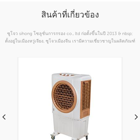
สินค้าที่เกี่ยวข้อง
ซูโจว sihong โซลูชั่นการกรอง co., ltd ก่อตั้งขึ้นในปี 2013 & nbsp;
ตั้งอยู่ในเมืองหวู่เจียง, ซูโจวเมืองจีน เรามีความเชี่ยวชาญในผลิตภัณฑ์
ตาข่ายทอผ้าไนลอนซึ่งสามารถ