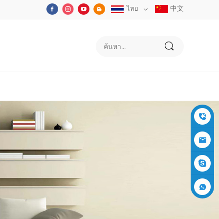
中文
ไทย
+86-05
91-2353
siboly@s
3555
iboly.co
evaporat
m
ive-cool
+861537