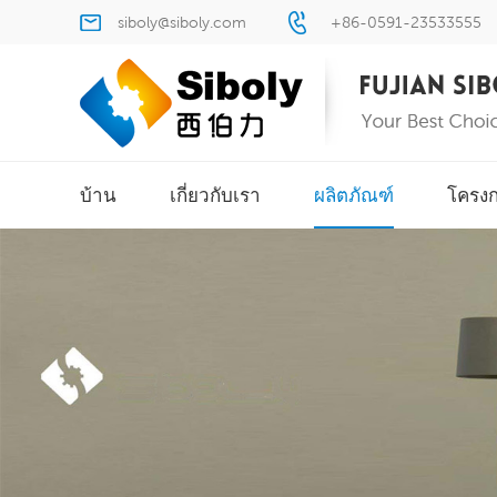
siboly@siboly.com
+86-0591-23533555
บ้าน
เกี่ยวกับเรา
ผลิตภัณฑ์
โครง