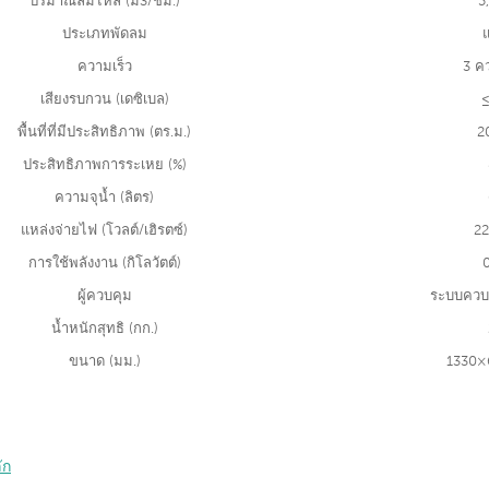
ปริมาณลมไหล (ม3/ชม.)
5
ประเภทพัดลม
ความเร็ว
3 ค
เสียงรบกวน (เดซิเบล)
≤
พื้นที่ที่มีประสิทธิภาพ (ตร.ม.)
2
ประสิทธิภาพการระเหย (%)
ความจุน้ำ (ลิตร)
แหล่งจ่ายไฟ (โวลต์/เฮิรตซ์)
22
การใช้พลังงาน (กิโลวัตต์)
ผู้ควบคุม
ระบบควบค
น้ำหนักสุทธิ (กก.)
ขนาด (มม.)
1330×