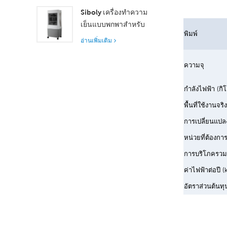
37,000 ม³/ชม. เพื่อการ
Siboly เครื่องทำความ
ระบายอากาศที่เหนือกว่า
เย็นแบบพกพาสำหรับ
พิมพ์
อุตสาหกรรม 4000 m³/h
อ่านเพิ่มเติม
ถังแยกขนาด 50 ลิตร
ระบายความร้อน
ความจุ
ประสิทธิภาพสูง
กำลังไฟฟ้า (กิโ
พื้นที่ใช้งานจริ
การเปลี่ยนแปล
หน่วยที่ต้องกา
การบริโภครวม (
ค่าไฟฟ้าต่อปี 
อัตราส่วนต้นทุ