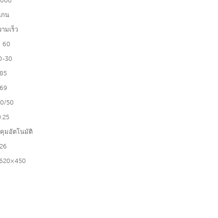
,000
แกน
วามเร็ว
 60
0-30
85
69
0/50
0.25
ุมอัตโนมัติ
26
620×450