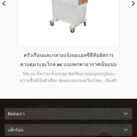
าร
envirotech 8000cmh บ้านใช้ในประเทศแบบพก
แก
แบบ
พาอากาศเย็นแบบระเหย
ิและ
การออกแบบใหม่ล่าสุดเหมาะสำหรับการใช้งานในร่มและ
การ
ยงต่ำ
กลางแจ้งเชิงพาณิชย์และอุตสาหกรรมทุกชนิด
ติดต่อเรา
แท็กร้อน