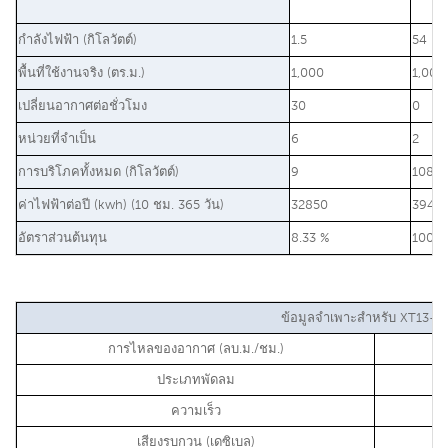
กำลังไฟฟ้า (กิโลวัตต์)
1.5
54
พื้นที่ใช้งานจริง (ตร.ม.)
1,000
1,000
เปลี่ยนอากาศต่อชั่วโมง
30
0
หน่วยที่จำเป็น
6
2
การบริโภคทั้งหมด (กิโลวัตต์)
9
108
ค่าไฟฟ้าต่อปี (kwh) (10 ชม. 365 วัน)
32850
3942
อัตราส่วนต้นทุน
8.33 %
100 %
ข้อมูลจำเพาะสำหรับ XT13-0
การไหลของอากาศ (ลบ.ม./ชม.)
ประเภทพัดลม
ความเร็ว
เสียงรบกวน (เดซิเบล)