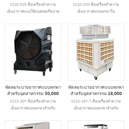
m3h18000mah พร้อมถังเก็บ
ชม. ความจุสูง 36 ลิตร ปรับ
XZ10-025 คือเครื่องทำความ
XZ10-035 คือเครื่องทำความ
น้ำ 15 ลิตรและ 6 สปีด
ความเร็วได้ 8 ระดับ
เย็นอากาศแบบใช้แบตเตอรี่ขนาด
เย็นอากาศแบบพกพาใน
กะทัดรัด ความจุถังน้ำหนักเบา 15
อุตสาหกรรม 3500 ลูกบาศก์เมตร
ลิตร อัตราการไหลของอากาศ
ต่อชั่วโมง ความจุสูง 36 ลิตร พร้อม
2,500 ลูกบาศก์เมตร/ชม.
รีโมทควบคุม 8 สปีด
อ่านเพิ่มเติม
อ่านเพิ่มเติม
พัดลมระบายอากาศแบบพกพา
พัดลมระบายอากาศแบบพกพา
สำหรับอุตสาหกรรม 30,000
สำหรับอุตสาหกรรม 18,000
ม³ชม. ถัง 200 ลิตร พร้อมระบบ
ม³ชม. พร้อมรีโมทคอนโทรล
XZ13-30Y คือเครื่องทำความ
XZ10-18Y-7 คือเครื่องทำความ
ควบคุมด้วยรีโมท
12 สปีด ถังขนาด 100 ลิตร
เย็นอากาศแบบพกพาสำหรับ
เย็นอากาศแบบพกพาสำหรับ
อุตสาหกรรมขนาด 30000 ลูกบาศก์
อุตสาหกรรมขนาด 18,000
เมตรต่อชั่วโมง พร้อมถังเก็บอากาศ
ลูกบาศก์เมตรต่อชั่วโมง พร้อม
200 ลิตร พร้อมรีโมทคอนโทรลที่มี
รีโมทคอนโทรล 12 สปีด ถังเก็บน้ำ