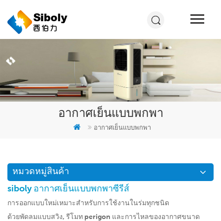
อากาศเย็นแบบพกพา
อากาศเย็นแบบพกพา
หมวดหมู่สินค้า
siboly อากาศเย็นแบบพกพาซีรีส์
การออกแบบใหม่เหมาะสำหรับการใช้งานในร่มทุกชนิด
ด้วยพัดลมแบบสวิง, รีโมท perigon และการไหลของอากาศขนาด